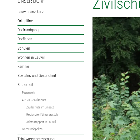
Zivilsch
UNSER DORF
Lauwil ganz kurz
Ortspläne
Dorfrundgang
Dorfleben
Schulen
Wohnen in Lauwil
Familie
Soziales und Gesundheit
Sicherheit
Feuerwehr
ARGUS Zivilschutz
Zivilschutz im Einsatz
Regionaler Führungsstab
Jahresrapport in Lauwil
Gemeindepolizei
Trinkwasserversorgung