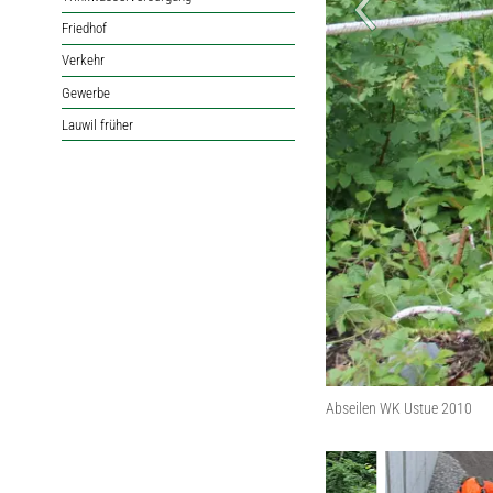
Friedhof
Verkehr
Gewerbe
Lauwil früher
Abseilen WK Ustue 2010