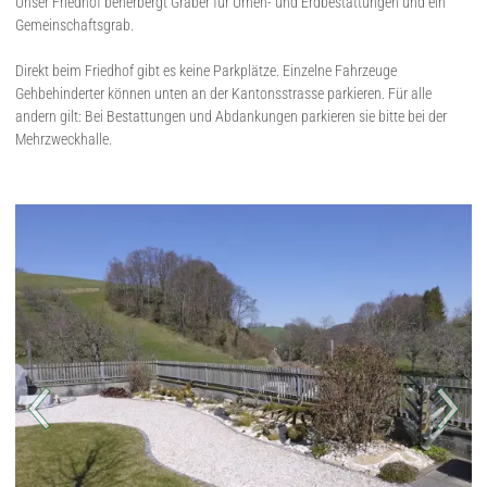
Unser Friedhof beherbergt Gräber für Urnen- und Erdbestattungen und ein
Gemeinschaftsgrab.
Direkt beim Friedhof gibt es keine Parkplätze. Einzelne Fahrzeuge
Gehbehinderter können unten an der Kantonsstrasse parkieren. Für alle
andern gilt: Bei Bestattungen und Abdankungen parkieren sie bitte bei der
Mehrzweckhalle.