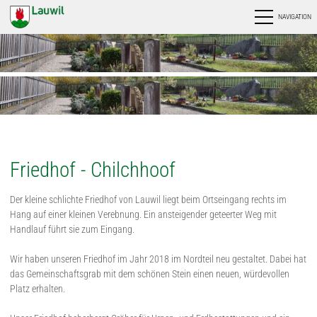
NAVIGATION
Friedhof - Chilchhoof
Der kleine schlichte Friedhof von Lauwil liegt beim Ortseingang rechts im
Hang auf einer kleinen Verebnung. Ein ansteigender geteerter Weg mit
Handlauf führt sie zum Eingang.
Wir haben unseren Friedhof im Jahr 2018 im Nordteil neu gestaltet. Dabei hat
das Gemeinschaftsgrab mit dem schönen Stein einen neuen, würdevollen
Platz erhalten.