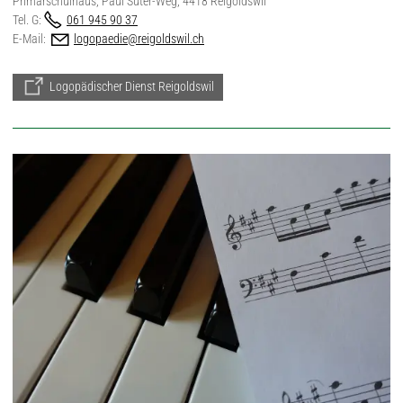
Primarschulhaus, Paul Suter-Weg, 4418 Reigoldswil
Tel. G:
061 945 90 37
E-Mail:
logopaedie@reigoldswil.ch
Logopädischer Dienst Reigoldswil