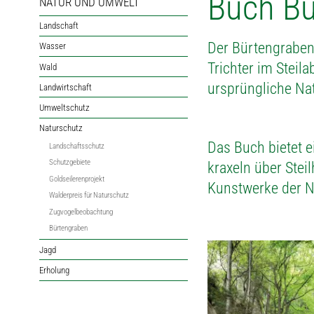
Buch Bü
NATUR UND UMWELT
Landschaft
Der Bürtengraben 
Wasser
Trichter im Steil
Wald
ursprüngliche Nat
Landwirtschaft
Umweltschutz
Naturschutz
Das Buch bietet e
Landschaftsschutz
Schutzgebiete
kraxeln über Stei
Goldseilerenprojekt
Kunstwerke der N
Walderpreis für Naturschutz
Zugvogelbeobachtung
Bürtengraben
Jagd
Erholung