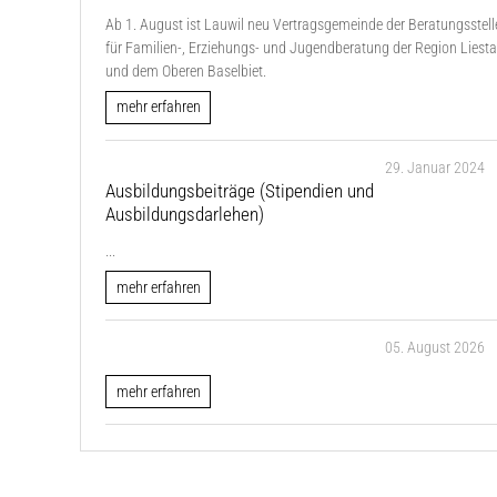
Ab 1. August ist Lauwil neu Vertragsgemeinde der Beratungsstell
für Familien-, Erziehungs- und Jugendberatung der Region Liesta
und dem Oberen Baselbiet.
mehr erfahren
29. Januar 2024
Ausbildungsbeiträge (Stipendien und
Ausbildungsdarlehen)
...
mehr erfahren
05. August 2026
mehr erfahren