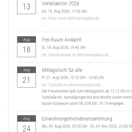
Verteilaktion 2026
13
Do,
13. Aug 2026
, 17:00
Uhr
Ort: Platz hinter Mehrzweckgebäude
.
Frei-Ruum Andacht
Aug
18
Di,
18. Aug 2026
, 19:45
Uhr
Ort: Gemeindesaal im Mehrzweckgebäude
Mittagstisch für alle
Aug
21
Fr,
21. Aug 2026
, 12:15
Uhr
- 15:00
Uhr
Ort: Turnhalle im Mehrzweckgebäude
Der Frauenverein lädt zum Mittagstisch ab 12.15 Uhr in 
Turnhalle ein. Anmeldungen bis eine Woche vorher nimm
Nicole Schweizer unter Tel. 078 631 70 19 entgegen.
Einwohnergemeindeversammlung
Aug
24
Mo,
24. Aug 2026
, 20:00
Uhr
-
Di,
24. Nov 2026
, 22:00
U