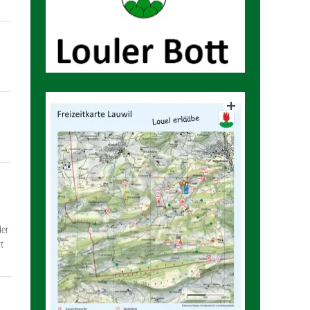
der
t