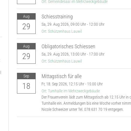
Ort: Gemeindesaal im Mehrzweckgebäude
Schiesstraining
Aug
29
Sa,
29. Aug 2026
, 09:00
Uhr
- 12:00
Uhr
Ort: Schützenhaus Lauwil
Obligatorisches Schiessen
Aug
29
Sa,
29. Aug 2026
, 13:00
Uhr
- 17:00
Uhr
t
Ort: Schützenhaus Lauwil
l
Mittagstisch für alle
Sep
18
Fr,
18. Sep 2026
, 12:15
Uhr
- 15:00
Uhr
e
Ort: Turnhalle im Mehrzweckgebäude
Der Frauenverein lädt zum Mittagstisch ab 12.15 Uhr in 
Turnhalle ein. Anmeldungen bis eine Woche vorher nimm
Nicole Schweizer unter Tel. 078 631 70 19 entgegen.