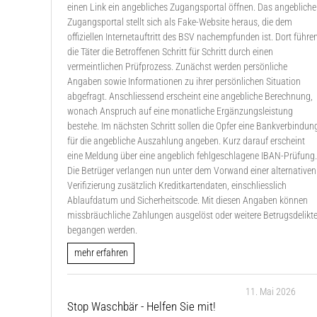
einen Link ein angebliches Zugangsportal öffnen. Das angebliche
Zugangsportal stellt sich als Fake-Website heraus, die dem
offiziellen Internetauftritt des BSV nachempfunden ist. Dort führe
die Täter die Betroffenen Schritt für Schritt durch einen
vermeintlichen Prüfprozess. Zunächst werden persönliche
Angaben sowie Informationen zu ihrer persönlichen Situation
abgefragt. Anschliessend erscheint eine angebliche Berechnung,
wonach Anspruch auf eine monatliche Ergänzungsleistung
bestehe. Im nächsten Schritt sollen die Opfer eine Bankverbindun
für die angebliche Auszahlung angeben. Kurz darauf erscheint
eine Meldung über eine angeblich fehlgeschlagene IBAN-Prüfung
Die Betrüger verlangen nun unter dem Vorwand einer alternativen
Verifizierung zusätzlich Kreditkartendaten, einschliesslich
Ablaufdatum und Sicherheitscode. Mit diesen Angaben können
missbräuchliche Zahlungen ausgelöst oder weitere Betrugsdelikt
begangen werden.
mehr erfahren
11. Mai 2026
Stop Waschbär - Helfen Sie mit!