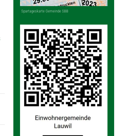
Spartageskarte Gemeinde SBB
s