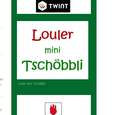
der
Louler mini Tschöbbli
t
hr